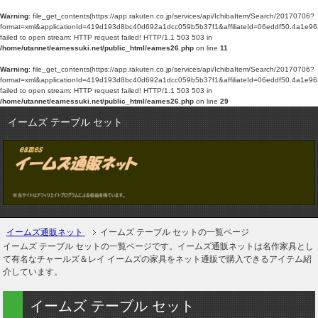
Warning
: file_get_contents(https://app.rakuten.co.jp/services/api/IchibaItem/Search/20170706?
format=xml&applicationId=419d193d8bc40d692a1dcc059b5b37f1&affiliateId=06e
failed to open stream: HTTP request failed! HTTP/1.1 503 503 in
/home/utannet/eamessuki.net/public_html/eames26.php
on line
11
Warning
: file_get_contents(https://app.rakuten.co.jp/services/api/IchibaItem/Search/20170706?
format=xml&applicationId=419d193d8bc40d692a1dcc059b5b37f1&affiliateId=06e
failed to open stream: HTTP request failed! HTTP/1.1 503 503 in
/home/utannet/eamessuki.net/public_html/eames26.php
on line
29
イームズ テーブル セット
イームズ通販ネット
イームズ テーブル セットの一覧ページ
イームズ テーブル セットの一覧ページです。イームズ通販ネットは名作家具とし
て有名なチャールズ＆レイ イームズの家具をネット通販で購入できるアイテム紹
介しています。
イームズ テーブル セット